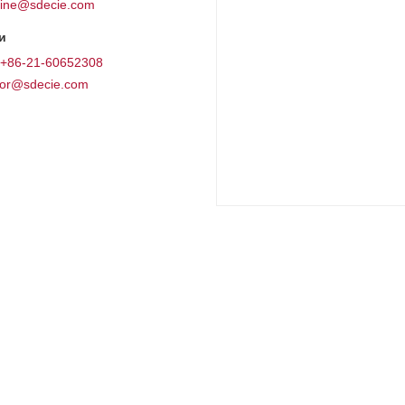
ine@sdecie.com
и
+86-21-60652308
or@sdecie.com