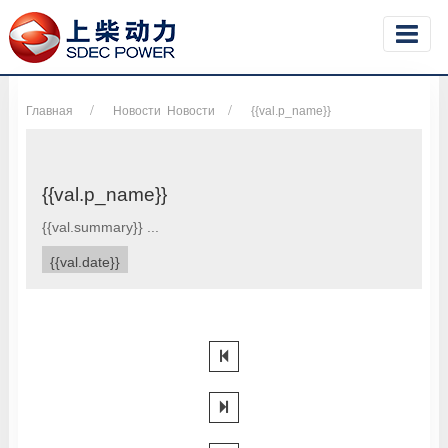
Главная
Новости
Новости
{{val.p_name}}
{{val.p_name}}
{{val.summary}} ...
{{val.date}}