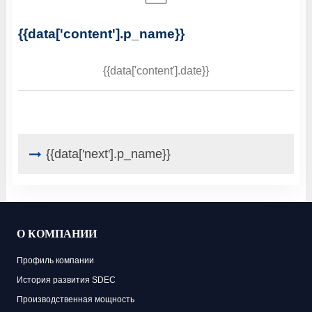
{{data['content'].p_name}}
{{data['content'].date}}
{{data['next'].p_name}}
О КОМПАНИИ
Профиль компании
История развития SDEC
Производственная мощность