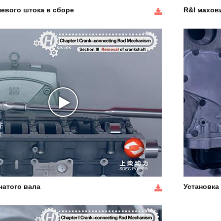
евого штока в сборе
R&I махов
чатого вала
Установка