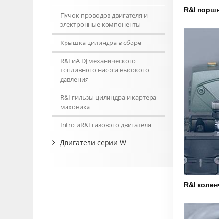
R&I поршн
Пучок проводов двигателя и
электронные компоненты
Крышка цилиндра в сборе
R&I иA DJ механического
топливного насоса высокого
давления
R&I гильзы цилиндра и картера
маховика
Intro иR&I газового двигателя
Двигатели серии W
R&I колен