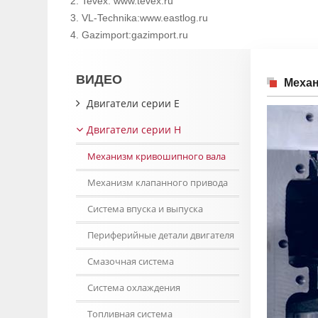
Tevex: www.tevex.ru
VL-Technika:www.eastlog.ru
Gazimport:gazimport.ru
ВИДЕО
Механ
Двигатели серии E
Двигатели серии H
Механизм кривошипного вала
Механизм клапанного привода
Система впуска и выпуска
Периферийные детали двигателя
Смазочная система
Система охлаждения
Топливная система