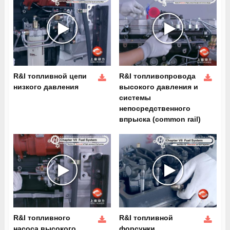
R&I топливной цепи
R&I топливопровода
низкого давления
высокого давления и
системы
непосредственного
впрыска (common rail)
R&I топливного
R&I топливной
насоса высокого
форсунки